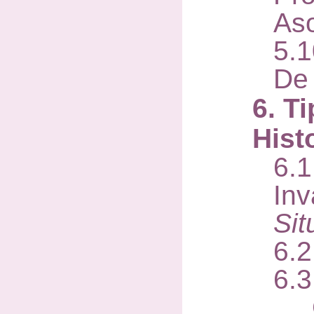
As
5.
De
6. T
Hist
6.
In
Sit
6.
6.3
Ca