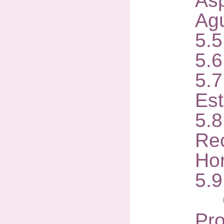
As
Agu
5.
5.
5.
Est
5
Re
Ho
5.9
On
Pro