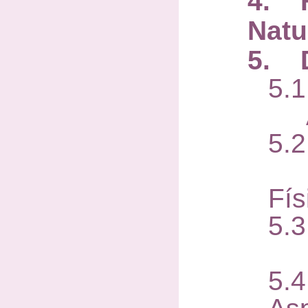
4. H
Natu
5. D
5.1
An
5.2
Ex
Fís
5.3
Ma
5.