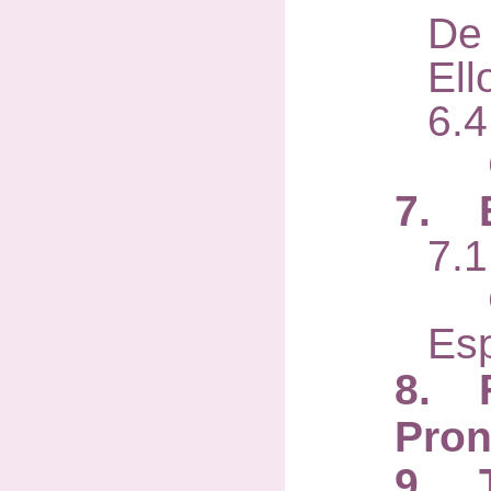
De
Ell
6.4
Cl
7. E
7.1
Co
Esp
8. F
Pron
9. T