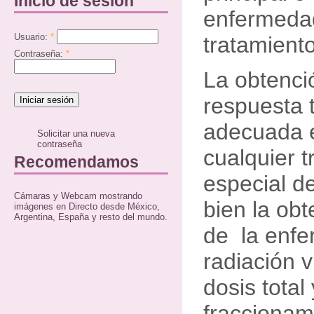
Inicio de sesión
enfermeda
Usuario:
*
tratamiento
Contraseña:
*
La obtenci
respuesta 
adecuada e
Solicitar una nueva
contraseña
cualquier 
Recomendamos
especial de
Cámaras y Webcam mostrando
bien la ob
imágenes en Directo desde México,
Argentina, España y resto del mundo.
de la enfe
radiación 
dosis total 
fraccionam