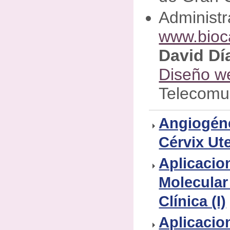
Administr
www.bioc
David Dí
Diseño w
Telecomu
Angiogéne
Cérvix Ut
Aplicacio
Molecular
Clínica (I)
Aplicacio