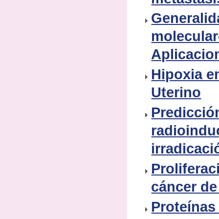
Generalid
molecular
Aplicacion
Hipoxia e
Uterino
Predicció
radioinduc
irradicaci
Proliferac
cáncer de
Proteínas