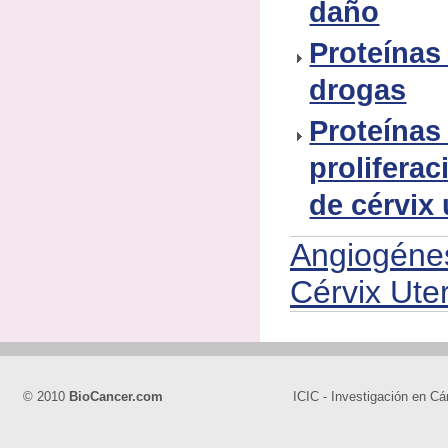
daño
Proteínas 
drogas
Proteínas
proliferac
de cérvix 
Angiogéne
Cérvix Uter
© 2010
BioCancer.com
ICIC - Investigación en Cá