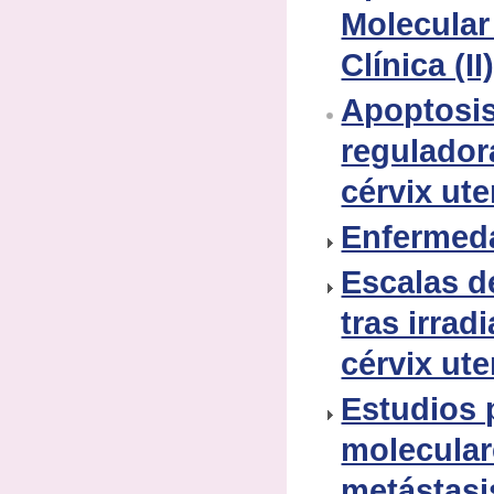
Molecular
Clínica (II
Apoptosis
regulador
cérvix ute
Enfermed
Escalas de
tras irrad
cérvix ute
Estudios 
molecular
metástasi