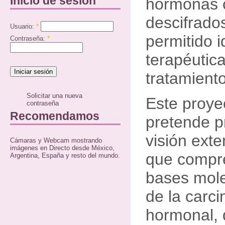
Inicio de sesión
hormonas 
descifrados
Usuario:
*
permitido i
Contraseña:
*
terapéutic
tratamiento
Solicitar una nueva
Este proye
contraseña
Recomendamos
pretende p
visión ext
Cámaras y Webcam mostrando
imágenes en Directo desde México,
que compre
Argentina, España y resto del mundo.
bases mole
de la carc
hormonal, 