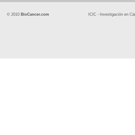
© 2010
BioCancer.com
ICIC - Investigación en Cá