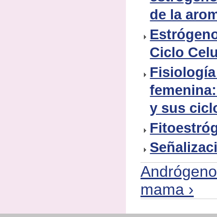
de la aro
Estrógeno
Ciclo Celu
Fisiologí
femenina
y sus cicl
Fitoestró
Señalizac
Andrógeno
mama ›