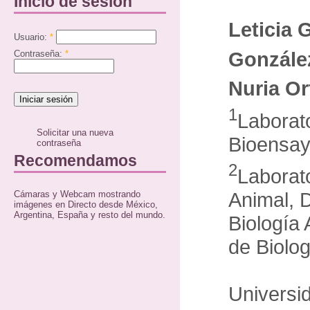
Inicio de sesión
Leticia 
Usuario:
*
Gonzále
Contraseña:
*
Nuria O
1
Laborat
Solicitar una nueva
Bioensay
contraseña
Recomendamos
2
Laborato
Animal, 
Cámaras y Webcam mostrando
imágenes en Directo desde México,
Argentina, España y resto del mundo.
Biología 
de Biolog
Universi