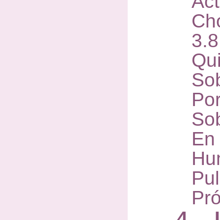
Act
Ch
3.
Qu
So
Po
So
En
Hu
Pu
Pró
4. I