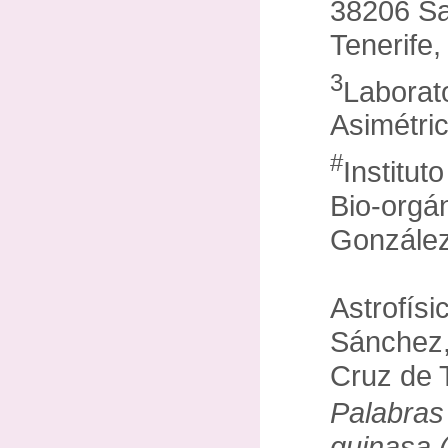
38206 Sa
Tenerife
3
Laborato
Asimétric
#
Institut
Bio-orgá
González
Astrofísi
Sánchez,
Cruz de 
Palabras
quinasa 