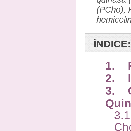
(PCho), 
hemicoli
ÍNDICE:
1. 
2. I
3. 
Qui
3.
Ch