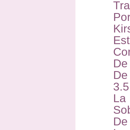
Tr
Por
Kir
Est
Co
De 
De
3.
La
So
De