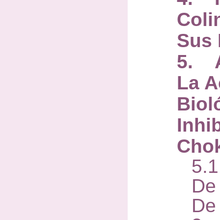
Coli
Sus 
5. A
La A
Biol
Inhi
Cho
5.1
De 
De