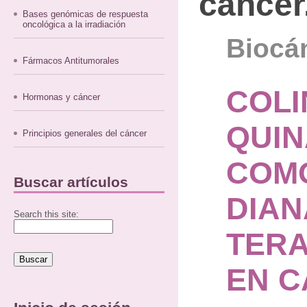
cáncer
Bases genómicas de respuesta
oncológica a la irradiación
Biocán
Fármacos Antitumorales
COLI
Hormonas y cáncer
QUI
Principios generales del cáncer
COM
Buscar artículos
DIAN
Search this site:
TERA
EN 