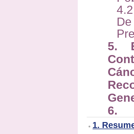
4.
De 
Pr
5. 
Cont
Cánc
Rec
Gene
6. B
1. Resum