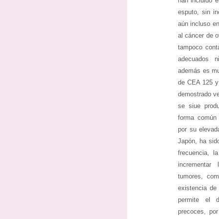
han incluido e
esputo, sin in
aún incluso en
al cáncer de o
tampoco cont
adecuados ni
además es muy
de CEA 125 y 
demostrado ven
se siue prod
forma común d
por su elevad
Japón, ha sid
frecuencia, l
incrementar 
tumores, com
existencia de
permite el 
precoces, po