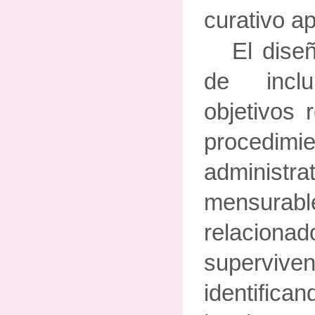
curativo ap
El dise
de incl
objetivos 
proce
administr
mensurabl
relaci
superviven
identifica