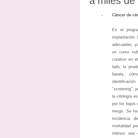
a miles de
-
Cáncer de cér
Es el progr
implantación.
adecuadas, ya
un curso sub
curativo en e
lado, la prueb
barata, cóm
identificac
"screening", 
la citología e
por los bajos 
riesgo. Se ha
incidencia 
mortalidad p
intenso sea 