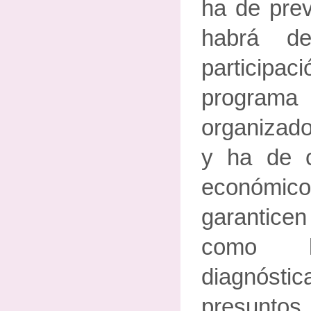
ha de pre
habrá de
particip
program
organizad
y ha de 
económic
garanticen
como la
diagnóst
presuntos