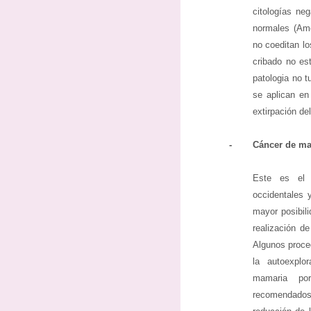
citologías ne
normales (Am
no coeditan lo
cribado no es
patologia no t
se aplican en
extirpación del
-
Cáncer de m
Este es el 
occidentales 
mayor posibil
realización d
Algunos proce
la autoexplo
mamaria po
recomendados