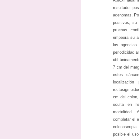
Aproximadame
resultado po
adenomas. Por
positivos, su
pruebas conf
empeora su an
las agencias
periodicidad an
útil únicamen
7 cm del marge
estos cánce
localización
rectosigmoido
cm del colon,
oculta en h
mortalidad.
completar el 
colonoscopia.
posible el us