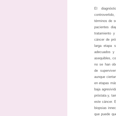
El diagnóst
controvertido,
términos de s
pacientes dia
tratamiento y
cáncer de pró
larga etapa s
adecuados y 
asequibles, co
no se han obs
de supervive
aunque cierta
en etapas más
baja agresivi
próstata y, t
este cáncer. E
biopsias innec
que puede que