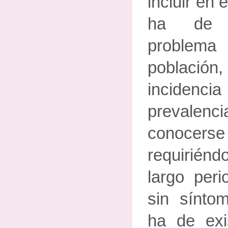
incluir en
ha de r
problema
població
inciden
prevalen
conocerse 
requirién
largo peri
sin sínto
ha de exis