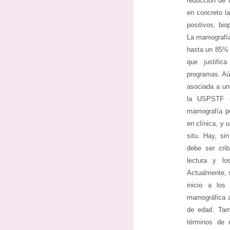
reducción de 
en concreto l
positivos, bio
La mamografía
hasta un 85% d
que justific
programas. Aú
asociada a una
la USPSTF ev
mamografía pe
en clínica, y 
situ. Hay, si
debe ser cri
lectura y lo
Actualmente, 
inicio a los
mamográfica a
de edad. Tam
términos de 