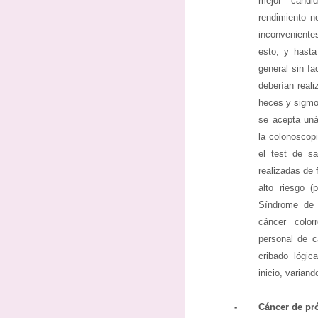
mejor cand
rendimiento n
inconveniente
esto, y hast
general sin f
deberían real
heces y sigmo
se acepta uná
la colonoscop
el test de s
realizadas de 
alto riesgo (
Síndrome de L
cáncer colorr
personal de c
cribado lógic
inicio, varian
-
Cáncer de pró