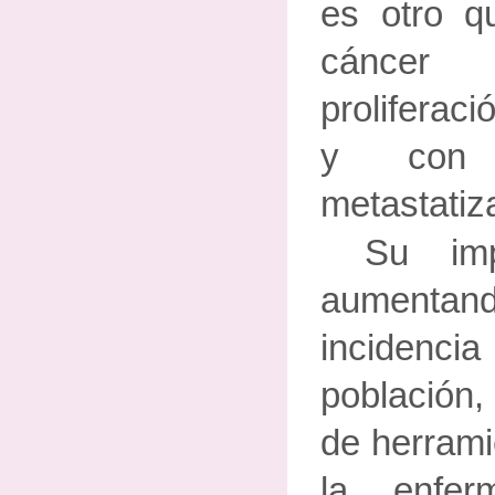
es otro qu
cáncer 
proliferac
y con 
metastatiza
Su imp
aumentand
incidenci
población,
de herrami
la enfe