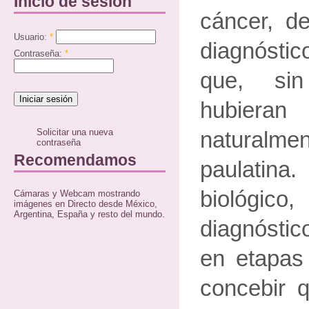
Inicio de sesión
cáncer, d
Usuario:
*
diagnóst
Contraseña:
*
que, si
hubieran
Solicitar una nueva
natural
contraseña
Recomendamos
paulatina
biológic
Cámaras y Webcam mostrando
imágenes en Directo desde México,
Argentina, España y resto del mundo.
diagnósti
en etapas
concebir q