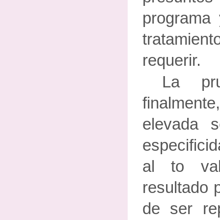
programa 
tratamie
requerir.
La pru
finalmen
elevada s
especifici
al to val
resultado 
de ser rep