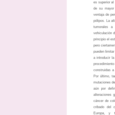
es superior a
de su mayor s
ventaja de per
pólipos. La al
tumorales a
vehiculación d
principio el e
pero ciertame
pueden limita
a introducir l
procedimiento
construidas a
Por último, t
mutaciones de
aún por defi
alteraciones
cáncer de col
cribado del 
Europa, y 