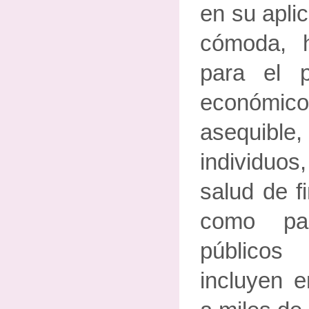
en su apli
cómoda, 
para el p
económ
asequibl
individuo
salud de f
como pa
público
incluyen 