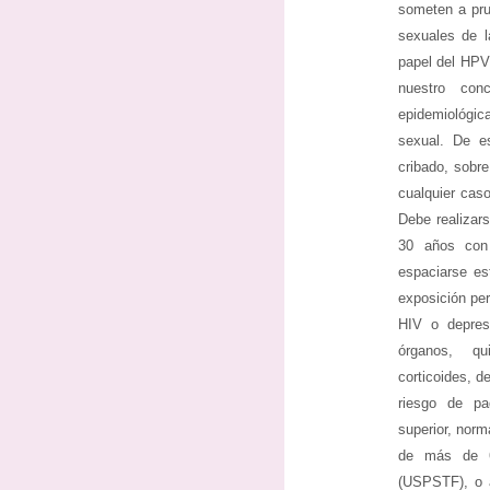
someten a pru
sexuales de l
papel del HPV
nuestro con
epidemiológi
sexual. De e
cribado, sobr
cualquier cas
Debe realizar
30 años con
espaciarse es
exposición peri
HIV o depres
órganos, qu
corticoides, d
riesgo de pa
superior, nor
de más de 6
(USPSTF), o 