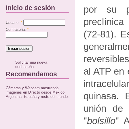
Inicio de sesión
por su po
preclínic
Usuario:
*
Contraseña:
*
(72-81). E
generalm
reversible
Solicitar una nueva
contraseña
al ATP en e
Recomendamos
intracelul
Cámaras y Webcam mostrando
imágenes en Directo desde México,
quinasa. 
Argentina, España y resto del mundo.
unión de
"
bolsillo
" A