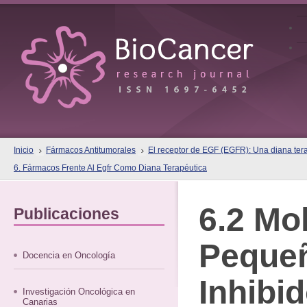
Inicio
Fármacos Antitumorales
El receptor de EGF (EGFR): Una diana terap
6. Fármacos Frente Al Egfr Como Diana Terapéutica
6.2 Mo
Publicaciones
Peque
Docencia en Oncología
Inhibi
Investigación Oncológica en
Canarias