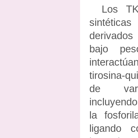
Los TK
sintética
derivados 
bajo pes
interactú
tirosina-q
de vari
incluyend
la fosfori
ligando c