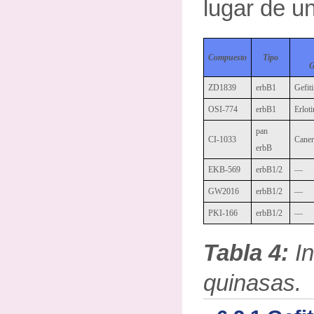
lugar de un
Compuesto
Tipo
G
ZD1839
erbB1
Gefiti
OSI-774
erbB1
Erlot
pan
CI-1033
Caner
erbB
EKB-569
erbB1/2
—
GW2016
erbB1/2
—
PKI-166
erbB1/2
—
Tabla 4:
In
quinasas.