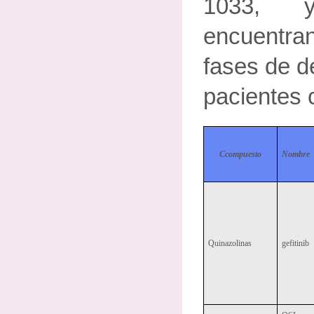
1033, 
encuentr
fases de de
pacientes 
Ccompuesto
Nombre
Quinazolinas
gefitinib