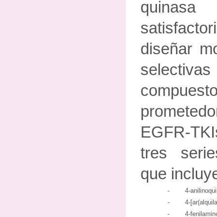
quinas
satisfac
diseñar mo
selecti
compu
prometedo
EGFR-TKI
tres ser
que incluye
- 4-anilinoquinaz
- 4-[ar(alquilamino)
- 4-fenilaminopirro