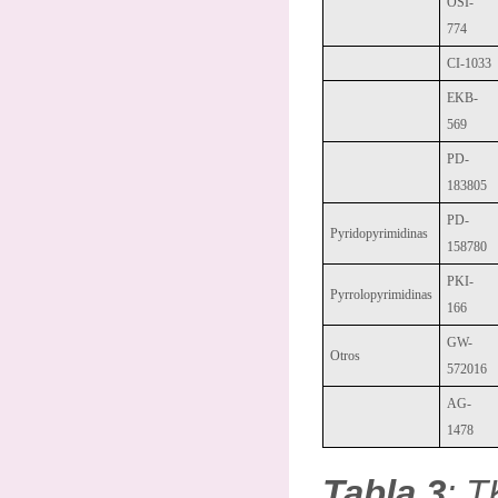
OSI-
774
CI-1033
EKB-
569
PD-
183805
PD-
Pyridopyrimidinas
158780
PKI-
Pyrrolopyrimidinas
166
GW-
Otros
572016
AG-
1478
Tabla 3
: T