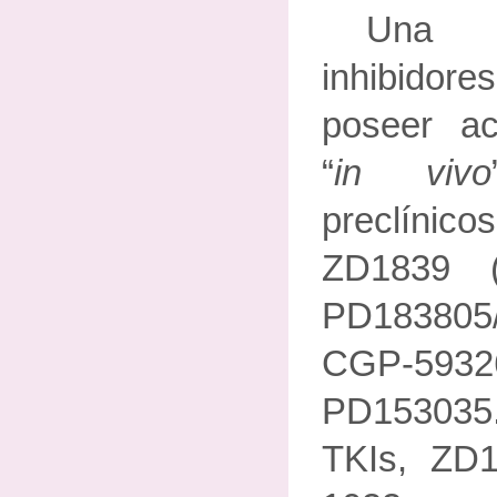
Una 
inhibido
poseer act
“
in vivo
preclíni
ZD1839 
PD183805/
CGP-593
PD153035
TKIs, ZD1