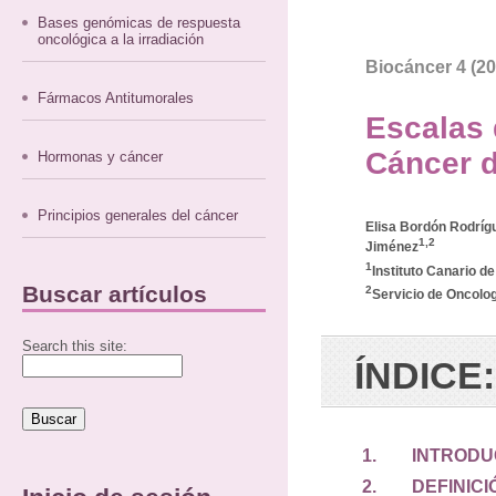
Bases genómicas de respuesta
oncológica a la irradiación
Biocáncer 4 (20
Fármacos Antitumorales
Escalas 
Cáncer d
Hormonas y cáncer
Principios generales del cáncer
Elisa Bordón Rodríg
1,2
Jiménez
1
Instituto Canario de
Buscar artículos
2
Servicio de Oncolog
Search this site:
ÍNDICE:
1. INTRODU
2. DEFINICIÓ