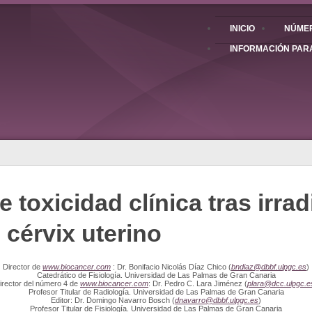
INICIO
NÚMER
INFORMACIÓN PAR
 toxicidad clínica tras irra
 cérvix uterino
Director de
www.biocancer.com
: Dr. Bonifacio Nicolás Díaz Chico (
bndiaz@dbbf.ulpgc.es
)
Catedrático de Fisiología. Universidad de Las Palmas de Gran Canaria
irector del número 4 de
www.biocancer.com
: Dr. Pedro C. Lara Jiménez (
plara@dcc.ulpgc.e
Profesor Titular de Radiología. Universidad de Las Palmas de Gran Canaria
Editor: Dr. Domingo Navarro Bosch (
dnavarro@dbbf.ulpgc.es
)
Profesor Titular de Fisiología. Universidad de Las Palmas de Gran Canaria