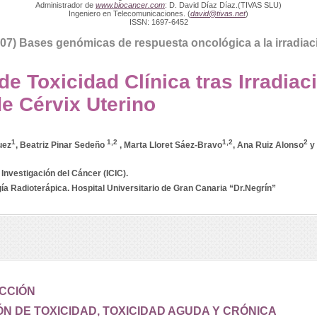
Administrador de
www.biocancer.com
: D. David Díaz Díaz.(TIVAS SLU)
Ingeniero en Telecomunicaciones. (
david@tivas.net
)
ISSN: 1697-6452
07) Bases genómicas de respuesta oncológica a la irradiac
de Toxicidad Clínica tras Irradiac
e Cérvix Uterino
1
1,2
1,2
2
uez
, Beatriz Pinar Sedeño
, Marta Lloret Sáez-Bravo
, Ana Ruiz Alonso
y 
 Investigación del Cáncer (ICIC).
ía Radioterápica. Hospital Universitario de Gran Canaria “Dr.Negrín”
CCIÓN
N DE TOXICIDAD, TOXICIDAD AGUDA Y CRÓNICA