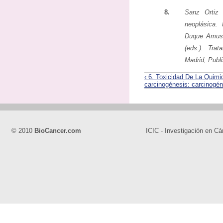
8.
Sanz Ortiz 
neoplásica.
Duque Amusc
(eds.). Trat
Madrid, Publ
‹ 6. Toxicidad De La Quimi
carcinogénesis: carcinogén
© 2010
BioCancer.com
ICIC - Investigación en Cá