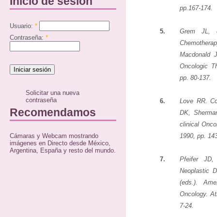
Inicio de sesión
pp.167-174.
Usuario:
*
5.
Grem JL, 
Contraseña:
*
Chemotherapy
Macdonald
Oncologic Th
pp. 80-137.
Solicitar una nueva
contraseña
6.
Love RR. Com
Recomendamos
DK, Sherman
clinical Onco
Cámaras y Webcam mostrando
1990, pp. 14
imágenes en Directo desde México,
Argentina, España y resto del mundo.
7.
Pfeifer JD
Neoplastic 
(eds.). Ame
Oncology. At
7-24.