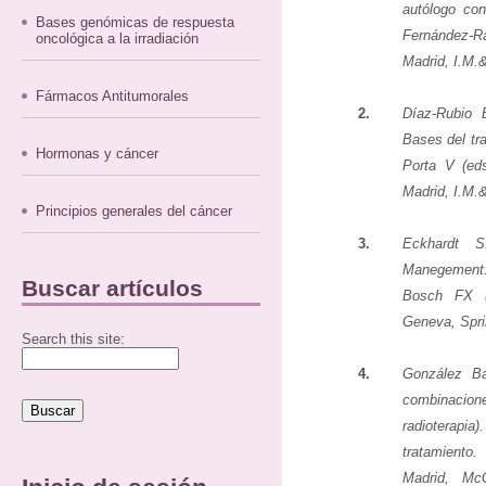
autólogo con
Bases genómicas de respuesta
Fernández-R
oncológica a la irradiación
Madrid, I.M.
Fármacos Antitumorales
2.
Díaz-Rubio 
Bases del tr
Hormonas y cáncer
Porta V (eds
Madrid, I.M.&
Principios generales del cáncer
3.
Eckhardt S
Manegement
Buscar artículos
Bosch FX (
Geneva, Spri
Search this site:
4.
González B
combinacione
radioterapi
tratamient
Madrid, McG