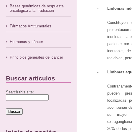
Bases genómicas de respuesta
-
Linfomas ind
oncológica a la irradiación
Constituyen 
Fármacos Antitumorales
presentación s
indoloras lat
Hormonas y cáncer
paciente por 
incurable, d
Principios generales del cáncer
recidivas, per
-
Linfomas agr
Buscar artículos
Contrariamen
Search this site:
pueden pres
localizadas, p
acompañan de
su mayor c
extraganglion
30% de los pa