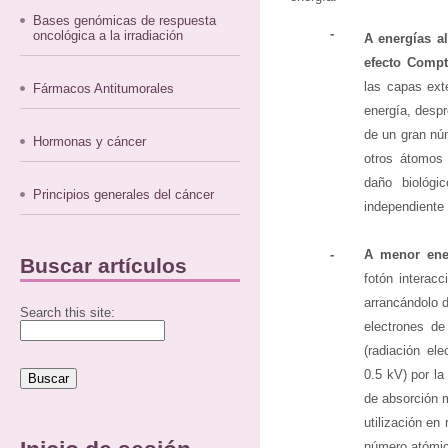
Bases genómicas de respuesta
-
oncológica a la irradiación
A energías a
efecto Compt
las capas ext
Fármacos Antitumorales
energía, despr
de un gran nú
Hormonas y cáncer
otros átomos 
daño biológi
Principios generales del cáncer
independiente
-
A menor ener
Buscar artículos
fotón interac
arrancándolo 
Search this site:
electrones d
(radiación ele
0.5 kV) por la
de absorción m
utilización en
número atómic