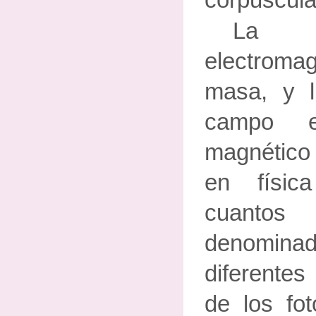
corpuscula
La 
electrom
masa, y l
campo e
magnético
en físic
cuanto
denomina
diferentes
de los fo