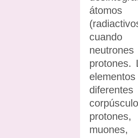
átomos
(radiact
cuando
neutrones
protones. 
elementos 
difere
corpúscu
protones,
muones,