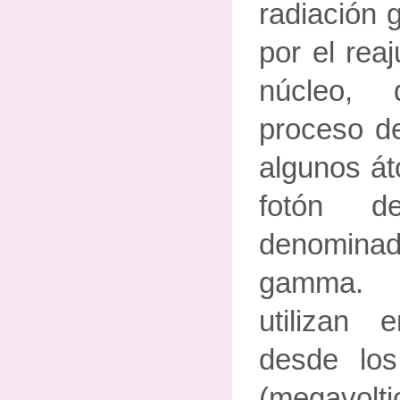
radiación
por el reaj
núcleo,
proceso de
algunos át
fotón d
denomin
gamma. 
utilizan
desde lo
(megavo