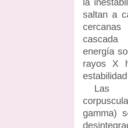
la inestabi
saltan a c
cercana
cascada
energía so
rayos X h
estabilidad
Las 
corpuscula
gamma) s
desinteg