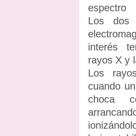
espectro 
Los dos 
electrom
interés t
rayos X y 
Los rayo
cuando un 
choca c
arrancan
ionizándo