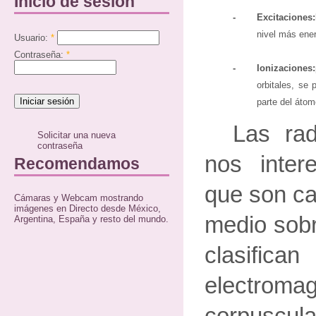
Inicio de sesión
-
Excitaciones:
nivel más ener
Usuario:
*
Contraseña:
*
-
Ionizaciones:
orbitales, se
parte del átom
Las ra
Solicitar una nueva
contraseña
nos inter
Recomendamos
que son ca
Cámaras y Webcam mostrando
imágenes en Directo desde México,
medio sobr
Argentina, España y resto del mundo.
clasi
electr