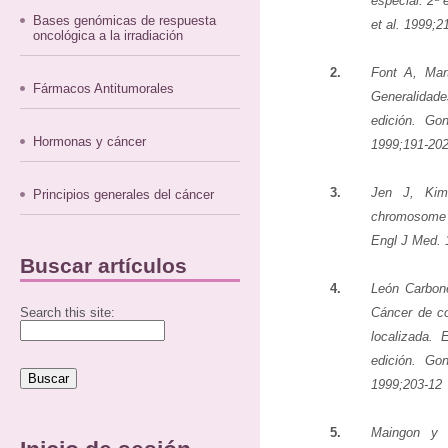
especial. 2ª
Bases genómicas de respuesta
et al. 1999;2
oncológica a la irradiación
2.
Font A, Mar
Fármacos Antitumorales
Generalidades
edición. Go
Hormonas y cáncer
1999;191-20
3.
Jen J, Ki
Principios generales del cáncer
chromosome 
Engl J Med. 
Buscar artículos
4.
León Carbon
Search this site:
Cáncer de co
localizada. 
edición. Go
1999;203-12
5.
Maingon y H