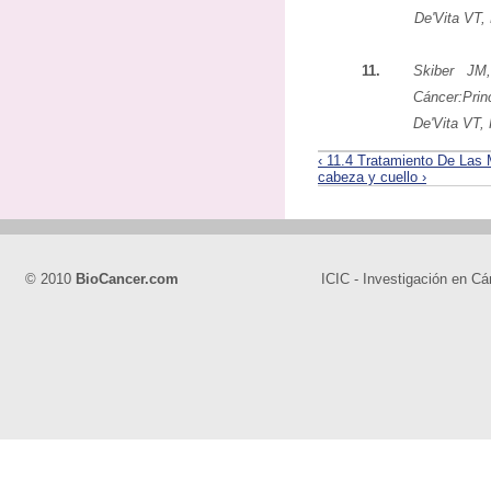
De'Vita VT,
11.
Skiber JM
Cáncer:Princ
De'Vita VT,
‹ 11.4 Tratamiento De Las
cabeza y cuello ›
© 2010
BioCancer.com
ICIC - Investigación en Cá