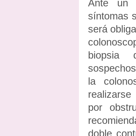
Ante un 
síntomas 
será obliga
colonosc
biopsia 
sospechos
la colono
realizarse
por obstr
recomiend
doble cont