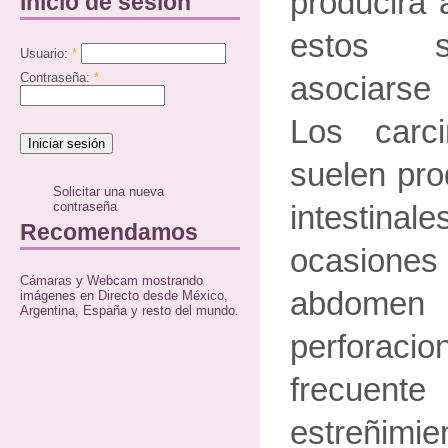
producirá 
Inicio de sesión
estos s
Usuario:
*
Contraseña:
*
asociarse
Los carc
suelen pro
Solicitar una nueva
contraseña
intestin
Recomendamos
ocasio
Cámaras y Webcam mostrando
abdom
imágenes en Directo desde México,
Argentina, España y resto del mundo.
perforaci
frecuen
estreñimie