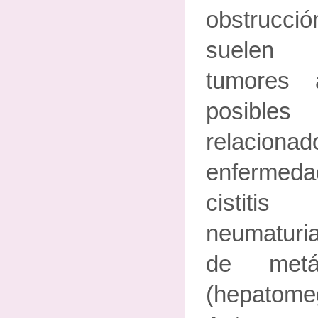
obstrucc
suelen 
tumores 
posibl
relaci
enfermed
cistitis
neumaturia
de metás
(hepatomeg