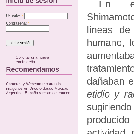
Inicio de sesión
En e
Shimamot
Usuario:
*
Contraseña:
*
líneas de 
humano, l
aumenta
Solicitar una nueva
contraseña
tratamien
Recomendamos
dañaban e
Cámaras y Webcam mostrando
imágenes en Directo desde México,
etidio y ra
Argentina, España y resto del mundo.
sugirie
produci
actividad