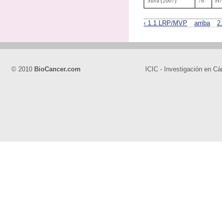
Silva (2007)
78
H
‹ 1.1 LRP/MVP
arriba
2
© 2010
BioCancer.com
ICIC - Investigación en Cá