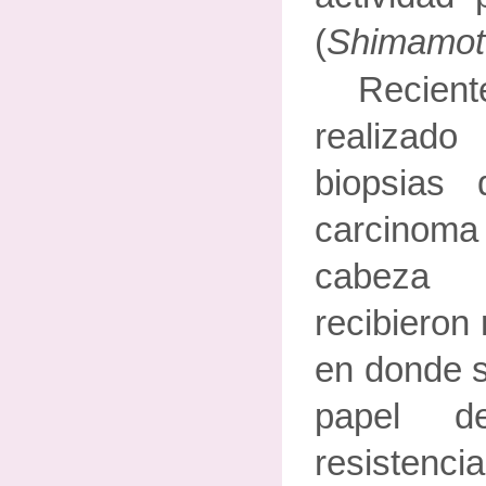
(
Shimamoto
Recie
realizado
biopsias
carcinom
cabeza
recibieron 
en donde s
papel 
resistenci