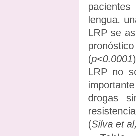
paciente
lengua, un
LRP se as
pronóstic
(
p<0.0001
LRP no só
importante
drogas s
resistenci
(
Silva et a