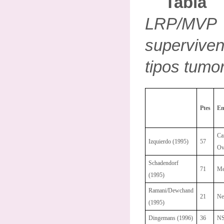
Tabla 
LRP/MV
supervive
tipos tumo
Ptes
En
Ca
Izquierdo (1995)
57
Ov
Schadendorf
71
Me
(1995)
Ramani/Dewchand
21
Ne
(1995)
Dingemans (1996)
36
N