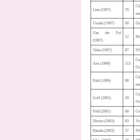
C
Linn (1997)
70
ma
Uozaki (1997)
60
Os
Van der Pol
12
Me
(1997)
Volm (1997)
87
N
Ca
Aris (1999)
115
Ov
C
Pohl (1999)
99
ma
Ca
Goff (2001)
29
Ov
Pohl (2001)
68
Co
Diestra (2003)
83
Ve
Harada (2003)
57
N