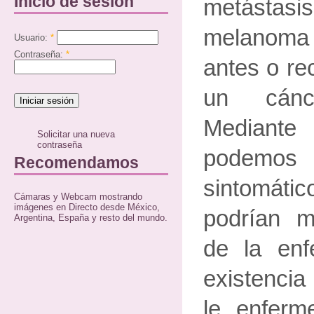
Inicio de sesión
metástasi
melanoma
Usuario:
*
Contraseña:
*
antes o re
un cán
Mediante l
Solicitar una nueva
contraseña
podemos
Recomendamos
sintomáti
Cámaras y Webcam mostrando
imágenes en Directo desde México,
podrían mo
Argentina, España y resto del mundo.
de la en
existenci
le enferm