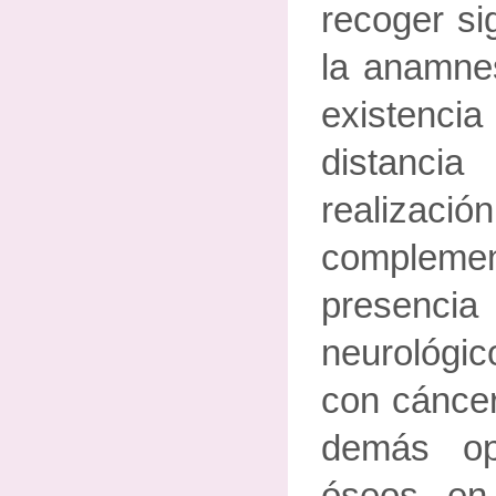
recoger si
la anamnes
existenc
distanci
realiza
compleme
presenc
neurológi
con cáncer
demás op