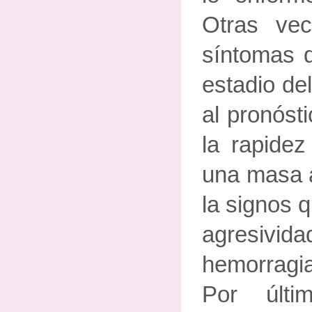
Otras ve
síntomas q
estadio de
al pronóst
la rapidez
una masa a
la signos 
agresivida
hemorragi
Por últi