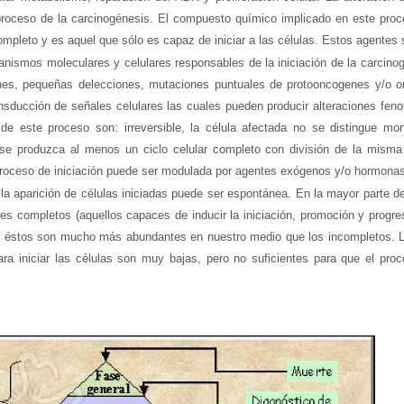
 proceso de la carcinogénesis. El compuesto químico implicado en este pro
completo y es aquel que sólo es capaz de iniciar a las células. Estos agente
nismos moleculares y celulares responsables de la iniciación de la carcino
nes, pequeñas delecciones, mutaciones puntuales de protooncogenes y/o 
nsducción de señales celulares las cuales pueden producir alteraciones fenot
 de este proceso son: irreversible, la célula afectada no se distingue mor
se produzca al menos un ciclo celular completo con división de la misma 
l proceso de iniciación puede ser modulada por agentes exógenos y/o hormon
a aparición de células iniciadas puede ser espontánea. En la mayor parte de 
s completos (aquellos capaces de inducir la iniciación, promoción y progre
s), éstos son mucho más abundantes en nuestro medio que los incompletos. L
ra iniciar las células son muy bajas, pero no suficientes para que el pro