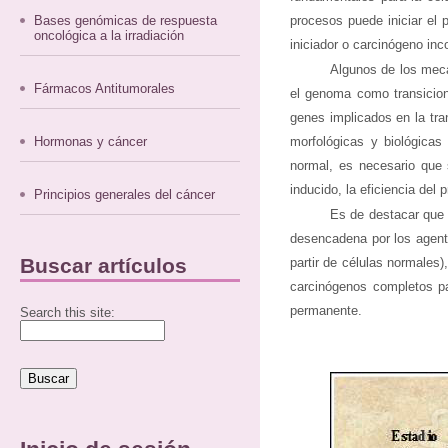
Bases genómicas de respuesta
procesos puede iniciar el
oncológica a la irradiación
iniciador o carcinógeno in
Algunos de los meca
Fármacos Antitumorales
el genoma como transicio
genes implicados en la tra
Hormonas y cáncer
morfológicas y biológicas
normal, es necesario que 
inducido, la eficiencia de
Principios generales del cáncer
Es de destacar que l
desencadena por los agente
Buscar artículos
partir de células normale
carcinógenos completos pa
permanente.
Search this site: