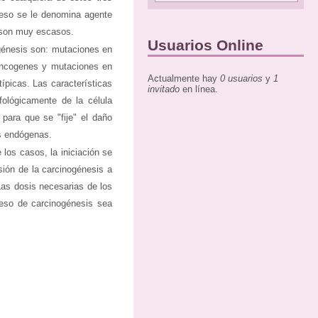
ceso se le denomina agente
s son muy escasos.
Usuarios Online
génesis son: mutaciones en
oncogenes y mutaciones en
Actualmente hay
0 usuarios
y
1
ípicas. Las características
invitado
en línea.
fológicamente de la célula
para que se "fije" el daño
as endógenas.
los casos, la iniciación se
sión de la carcinogénesis a
as dosis necesarias de los
ceso de carcinogénesis sea