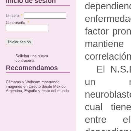
Inicio de sesión
dependien
Usuario:
*
enfermed
Contraseña:
*
factor pro
mantien
correlación
Solicitar una nueva
contraseña
Recomendamos
El N.S
un ma
Cámaras y Webcam mostrando
imágenes en Directo desde México,
Argentina, España y resto del mundo.
neuroblast
cual tien
entre 