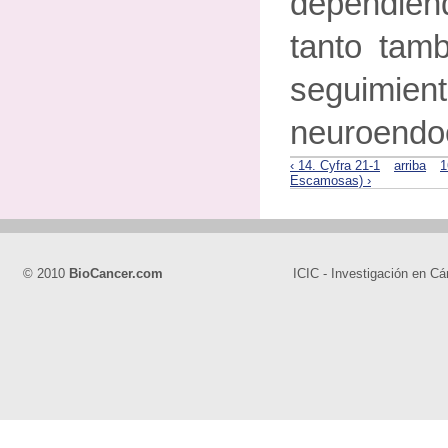
dependiend
tanto tam
seguimien
neuroendoc
‹ 14. Cyfra 21-1
arriba
1
Escamosas) ›
© 2010
BioCancer.com
ICIC - Investigación en Cá