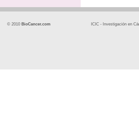
© 2010
BioCancer.com
ICIC - Investigación en Cá