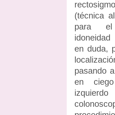
rectosigmo
(técnica a
para el
idoneidad
en duda, p
localizac
pasando a
en cieg
izquier
colono