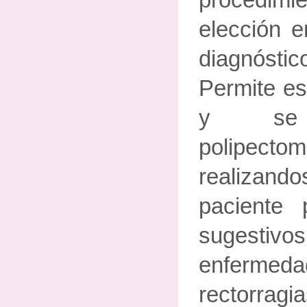
procedimie
elección e
diagnóstic
Permite es
y se
polipectom
realizand
paciente 
sugest
enfer
rectorragi