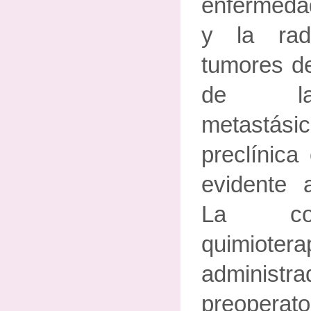
enfermedad
y la rad
tumores de
de la
metastásic
preclínica
evidente a
La com
quimiotera
administra
preoperat