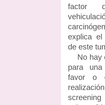
factor 
vehicu
carcinóg
explica el
de este tu
No hay 
para una
favor o 
realizaci
screeni