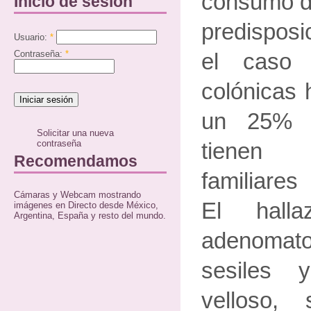
consumo de
Inicio de sesión
predisposi
Usuario:
*
Contraseña:
*
el caso 
colónicas 
un 25% d
Solicitar una nueva
contraseña
tienen
Recomendamos
familiares
Cámaras y Webcam mostrando
El hall
imágenes en Directo desde México,
Argentina, España y resto del mundo.
adenomat
sesiles y
velloso,