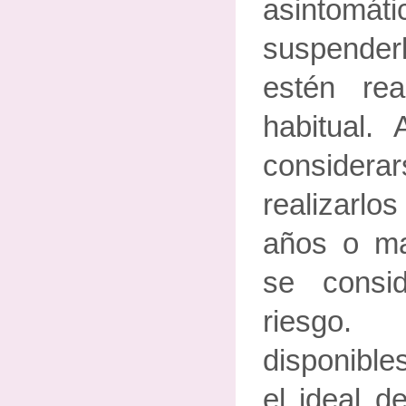
asintom
suspende
estén re
habitual.
consider
realizarlo
años o ma
se consi
riesgo.
disponible
el ideal d