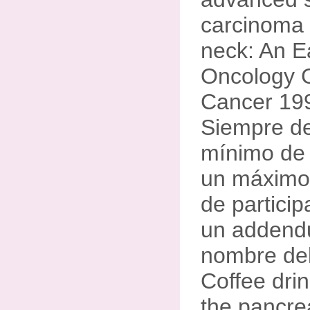
carcinoma 
neck: An E
Oncology G
Cancer 199
Siempre de
mínimo de 
un máximo 
de particip
un addendu
nombre del
Coffee dri
the pancreas