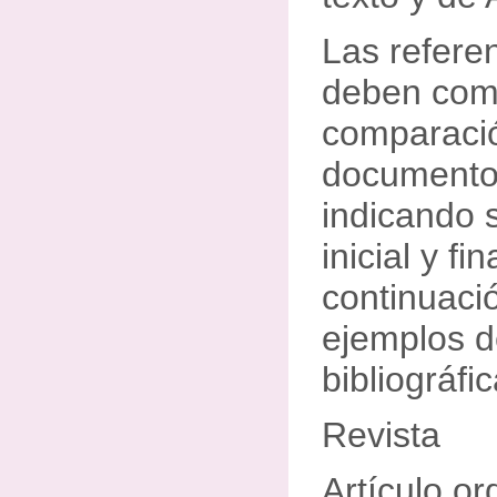
Las referen
deben com
comparació
documentos
indicando 
inicial y fin
continuaci
ejemplos d
bibliográfic
Revista
Artículo or