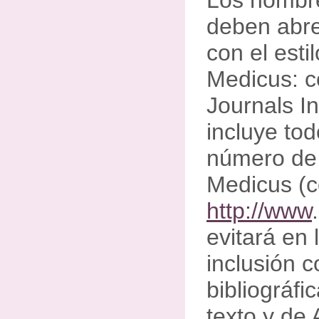
Los nombre
deben abre
con el esti
Medicus: co
Journals I
incluye tod
número de 
Medicus (c
http://www
evitará en 
inclusión 
bibliográfi
texto y de