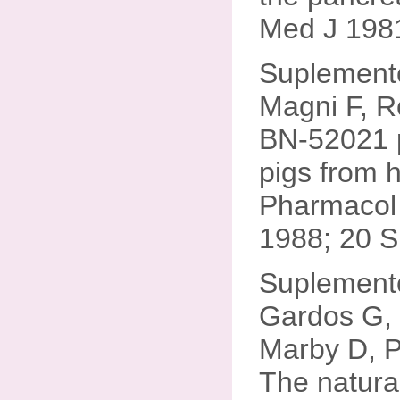
Med J 1981
Suplement
Magni F, Ro
BN-52021 p
pigs from 
Pharmaco
1988; 20 S
Suplement
Gardos G, 
Marby D, P
The natural