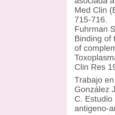
asociada a 
Med Clin (
715-716.
Fuhrman SA
Binding of
of comple
Toxoplasma
Clin Res 1
Trabajo en
González J
C. Estudio 
antigeno-a