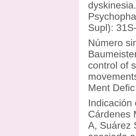
dyskinesia.
Psychopha
Supl): 31S
Número si
Baumeister
control of 
movements
Ment Defic
Indicación 
Cárdenes M
A, Suárez 