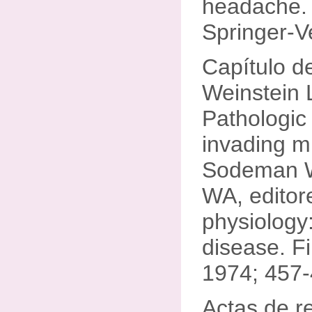
headache.
Springer-V
Capítulo de
Weinstein 
Pathologic 
invading m
Sodeman W
WA, editor
physiology
disease. Fi
1974; 457-
Actas de r