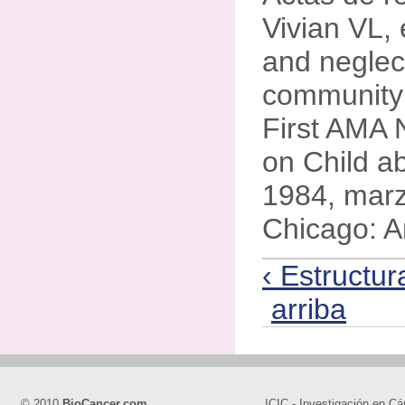
Vivian VL, 
and neglec
community 
First AMA 
on Child a
1984, marz
Chicago: 
‹ Estructur
arriba
© 2010
BioCancer.com
ICIC - Investigación en Cá