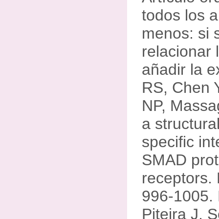
todos los a
menos: si 
relacionar 
añadir la e
RS, Chen Y
NP, Massag
a structura
specific in
SMAD prot
receptors.
996-1005. 
Piteira J, 