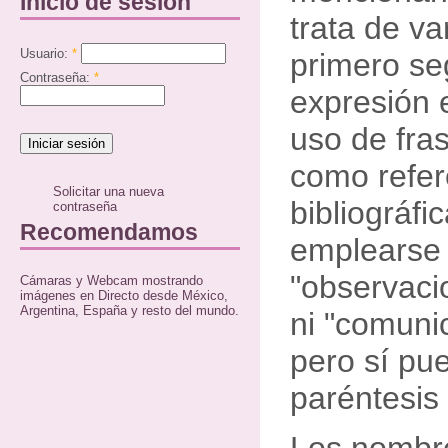
Inicio de sesión
trata de va
Usuario:
*
primero se
Contraseña:
*
expresión e
uso de fra
como refer
Solicitar una nueva
bibliográf
contraseña
Recomendamos
emplearse 
"observaci
Cámaras y Webcam mostrando
imágenes en Directo desde México,
Argentina, España y resto del mundo.
ni "comuni
pero sí pu
paréntesis 