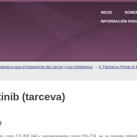
INICIO
NÚMER
INFORMACIÓN PAR
éutica para el tratamiento del cáncer y sus inhibidores.
6. Fármacos Frente Al
tinib (tarceva)
)
do como CP-358,744 y posteriormente como OSI-774, es un potente inhibidor 