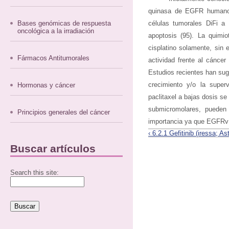
quinasa de EGFR humano, d
Bases genómicas de respuesta
células tumorales DiFi a 
oncológica a la irradiación
apoptosis (95). La quimio
cisplatino solamente, sin 
Fármacos Antitumorales
actividad frente al cánce
Estudios recientes han sug
crecimiento y/o la superv
Hormonas y cáncer
paclitaxel a bajas dosis se
submicromolares, pueden 
Principios generales del cáncer
importancia ya que EGFRvIII
‹ 6.2.1 Gefitinib (iressa; A
Buscar artículos
Search this site: