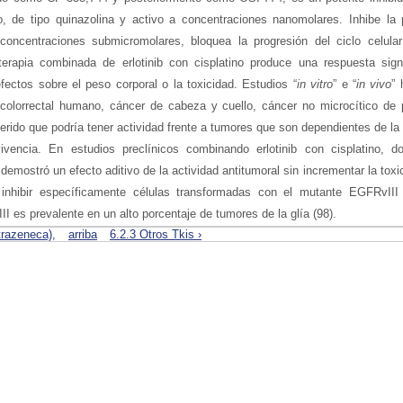
e tipo quinazolina y activo a concentraciones nanomolares. Inhibe la pr
concentraciones submicromolares, bloquea la progresión del ciclo celul
terapia combinada de erlotinib con cisplatino produce una respuesta sign
efectos sobre el peso corporal o la toxicidad. Estudios “
in vitro
” e “
in vivo
”
r colorrectal humano, cáncer de cabeza y cuello, cáncer no microcítico de 
erido que podría tener actividad frente a tumores que son dependientes de la
ivencia. En estudios preclínicos combinando erlotinib con cisplatino, d
 demostró un efecto aditivo de la actividad antitumoral sin incrementar la tox
inhibir específicamente células transformadas con el mutante EGFRvIII
 es prevalente en un alto porcentaje de tumores de la glía (98).
strazeneca),
arriba
6.2.3 Otros Tkis ›