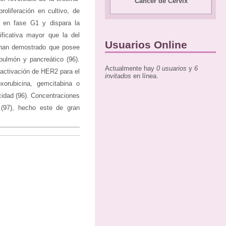
Cáncer de Cérvix
oliferación en cultivo, de
ar en fase G1 y dispara la
ificativa mayor que la del
Usuarios Online
 han demostrado que posee
pulmón y pancreático (96).
Actualmente hay
0 usuarios
y
6
 activación de HER2 para el
invitados
en línea.
oxorubicina, gemcitabina o
icidad (96). Concentraciones
 (97), hecho este de gran