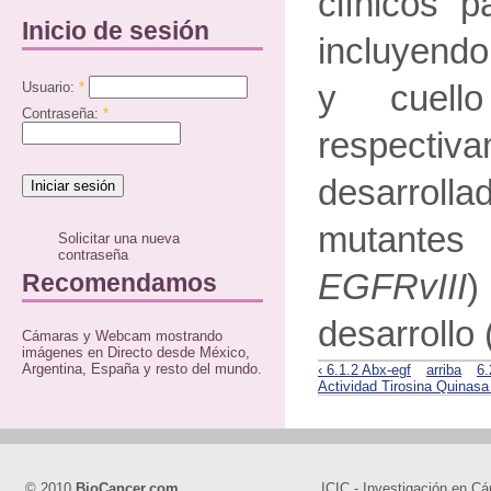
clínicos p
Inicio de sesión
incluyend
Usuario:
*
y cuell
Contraseña:
*
respectiva
desarrolla
mutante
Solicitar una nueva
contraseña
EGFRvIII
)
Recomendamos
desarrollo 
Cámaras y Webcam mostrando
imágenes en Directo desde México,
Argentina, España y resto del mundo.
‹ 6.1.2 Abx-egf
arriba
6.
Actividad Tirosina Quinasa (
© 2010
BioCancer.com
ICIC - Investigación en Cá