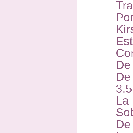
Tr
Por
Kir
Est
Co
De 
De
3.
La
So
De