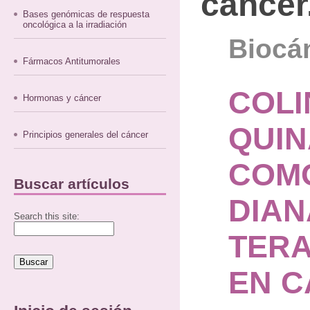
cáncer
Bases genómicas de respuesta
oncológica a la irradiación
Biocán
Fármacos Antitumorales
COLI
Hormonas y cáncer
QUI
Principios generales del cáncer
COM
Buscar artículos
DIAN
Search this site:
TERA
EN 