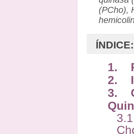
(PCho), 
hemicoli
ÍNDICE:
1. 
2. I
3. 
Qui
3.
Ch