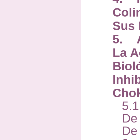
Coli
Sus 
5. A
La A
Biol
Inhi
Cho
5.1
De 
De