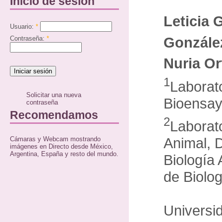
Inicio de sesión
Leticia 
Usuario:
*
Gonzále
Contraseña:
*
Nuria O
1
Laborat
Solicitar una nueva
Bioensay
contraseña
Recomendamos
2
Laborato
Animal, 
Cámaras y Webcam mostrando
imágenes en Directo desde México,
Argentina, España y resto del mundo.
Biología 
de Biolog
Universi