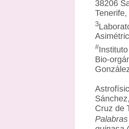
38206 Sa
Tenerife
3
Laborato
Asimétric
#
Institut
Bio-orgá
González
Astrofísi
Sánchez,
Cruz de 
Palabras
quinasa 