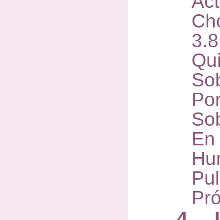
Act
Ch
3.
Qu
So
Po
So
En
Hu
Pu
Pró
4. I