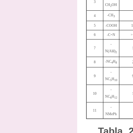
3
CH
OH
2
-CH
4
3
5
-COOH
1
6
-C=N
>
-
7
N(Alil)
2
-NC
H
8
4
8
-
9
NC
H
5
10
-
10
NC
H
6
12
-
11
NMePh
Tabla 