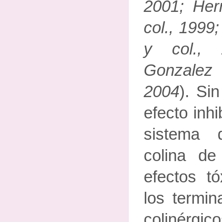
2001; Her
col., 1999
y col., 
Gonzalez
2004
). Si
efecto inhi
sistema 
colina de
efectos tó
los termin
colinérg