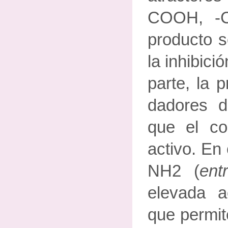
COOH, -C
producto s
la inhibici
parte, la 
dadores d
que el c
activo. En 
NH2 (
ent
elevada a
que permit