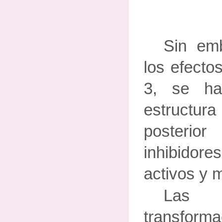
Sin em
los efecto
3, se h
estructu
posterio
inhibido
activos y 
Las
transfor