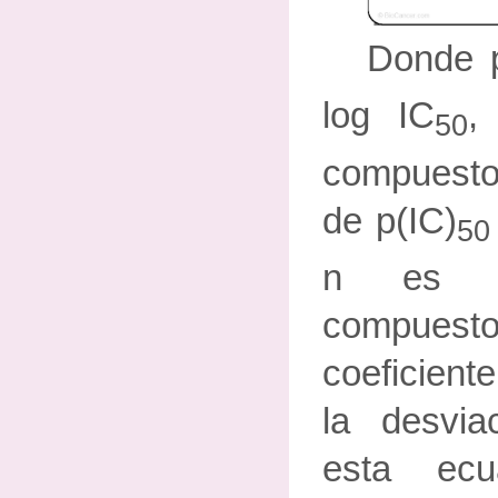
Donde p
log IC
,
50
compuest
de p(IC)
50
n es e
compue
coeficient
la desvia
esta ec