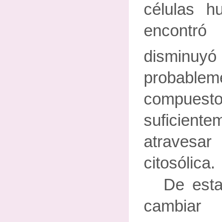
células 
encont
dismin
probable
compue
suficientem
atraves
citosólica.
De esta
cambiar 