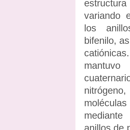
estructu
variando e
los anill
bifenilo, 
catiónic
mantuv
cuaterna
nitrógeno
molécula
mediante 
anillos de p