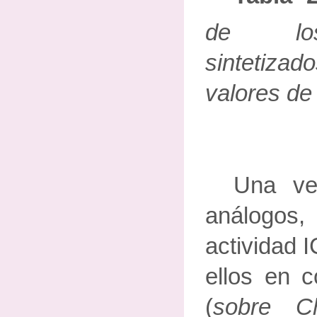
de los
sintetiza
valores de
Una vez
análogos
actividad 
ellos en c
(
sobre C