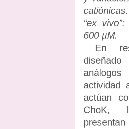
catiónicas
“ex vivo”:
600 µM.
En re
diseñad
análogo
actividad a
actúan co
ChoK, 
present