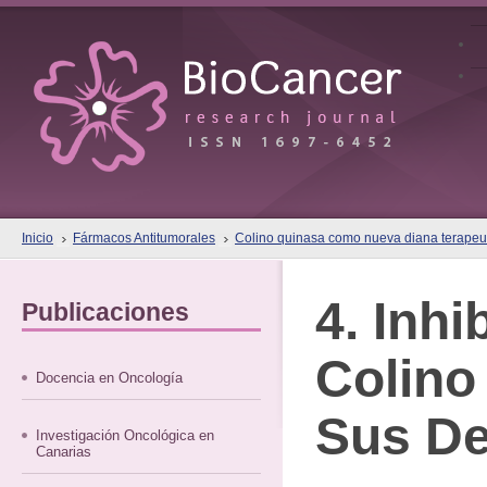
Inicio
Fármacos Antitumorales
Colino quinasa como nueva diana terapeut
4. Inhi
Publicaciones
Colino
Docencia en Oncología
Sus De
Investigación Oncológica en
Canarias