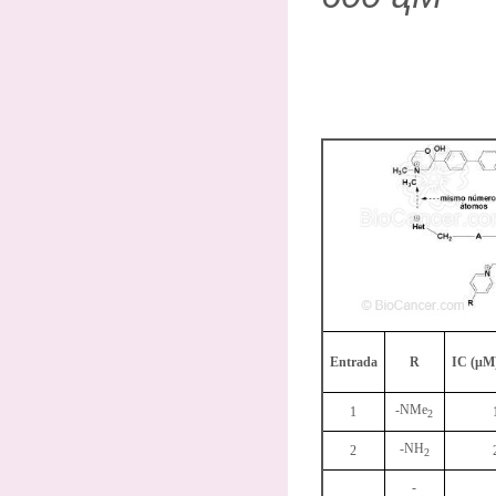
Entrada
R
IC (µM)
-NMe
1
2
-NH
2
2
-