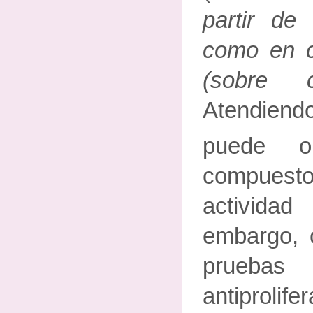
partir de
como en co
(sobre 
Atendien
puede o
compue
activida
embargo, 
pruebas 
antiprolife