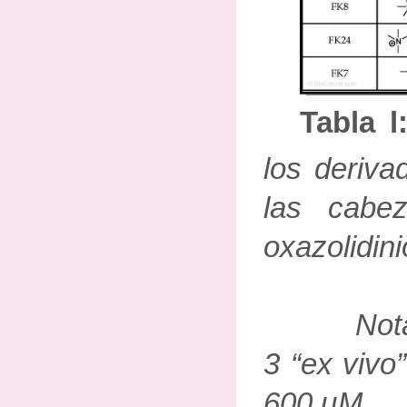
Tabla l
los deriva
las cabez
oxazolidini
Nota: ac
3 “ex vivo”
600 цМ