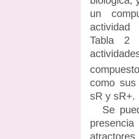
biológica, y
un comp
actividad
Tabla 2 
actividad
compuestos
como sus 
sR y sR+.
Se pued
presen
atractore