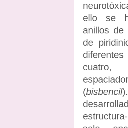
neurotóxi
ello se h
anillos de
de piridin
diferentes
cuatro, 
espaciad
(
bisbencil
)
desarrol
estructura