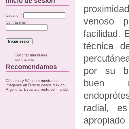
Inicio de sesión
proximid
Usuario:
*
venoso p
Contraseña:
*
facilidad.
técnica de
Solicitar una nueva
percutáne
contraseña
Recomendamos
por su b
buen r
Cámaras y Webcam mostrando
imágenes en Directo desde México,
Argentina, España y resto del mundo.
endoprótes
radial, e
apropiad